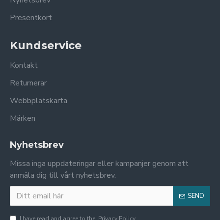
Nyhetsbrev
Presentkort
Kundservice
Kontakt
Returnerar
Webbplatskarta
Märken
Nyhetsbrev
Missa inga uppdateringar eller kampanjer genom att
anmäla dig till vårt nyhetsbrev.
SEND
I have read and agree to the
Privacy Policy